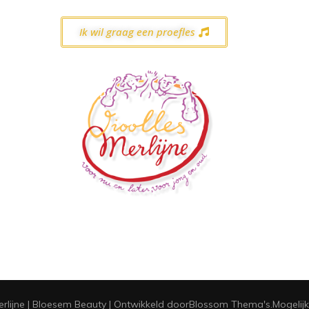
Ik wil graag een proefles
rlijne |
Bloesem Beauty | Ontwikkeld door
Blossom Thema's
.Mogeli