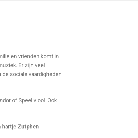
lie en vrienden komt in
ziek. Er zijn veel
en de sociale vaardigheden
or of Speel viool. Ook
n hartje
Zutphen